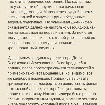
сколотить приличное состояние. Пользуясь тем,
что у старушки обнаруживаются начальные
признаки деменции, Марла через суд добивается
опеки над ней и запускает руки в бездонные
закрома подопечной. Но улыбчивая Дженнифер
оказывается далеко не настолько безобидной, как
могла показаться на первый взгляд. За ней стоят
могущественные силы, с которой у не знавшей до
сих пор промахов опекунши начинается
кровопролитный поединок.
Идея фильма родилась у режиссера Джея
Блейксона («Исчезновение Элис Крид», «5-я
волна») после просмотра сюжета теленовостей о
примерно такой вот мошеннице, но, видимо, все
же калибром поменьше. Привыкнув выбивать
зрителей из зоны комфорта, он решил снять фильм
о тотальной афере, в которой сочувствовать,
вроде как, и некому. Накал триллера было решено
сбавить искрометными шутками, а вместо эстетики
нуара предложить холодный лоск в духе шедевров