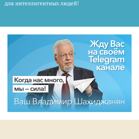
для интеллигентных людей
!