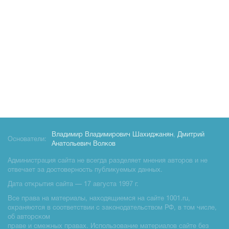
Владимир Владимирович Шахиджанян
,
Дмитрий
Основатели:
Анатольевич Волков
Администрация сайта не всегда разделяет мнения авторов и не
отвечает за достоверность публикуемых данных.
Дата открытия сайта — 17 августа 1997 г.
Все права на материалы, находящиемся на сайте 1001.ru,
охраняются в соответствии с законодательством РФ, в том числе,
об авторском
праве и смежных правах. Использование материалов сайте без