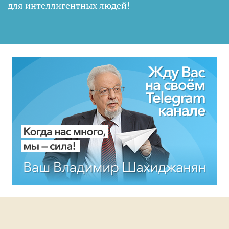
для интеллигентных людей
!