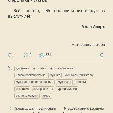
старший сын сказал:
–
Всё понятно, тебе поставили «четверку» за
выслугу лет!
Алла Азарх
Материалы автора
1
2
681
дирижер
дирижёр
дирижирование
классическая музыка
музыка
музыкальная школа
музыкальное образование
музыкант
оценки
развитие
саморазвитие
уроки музыки
учитель музыки
юмор
Предыдущая публикация
|
К содержанию раздела