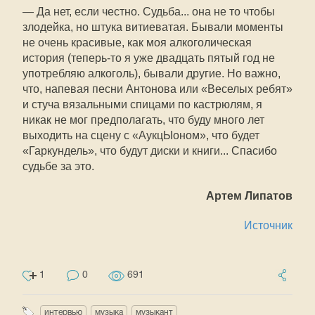
— Да нет, если честно. Судьба... она не то чтобы
злодейка, но штука витиеватая. Бывали моменты
не очень красивые, как моя алкоголическая
история (теперь-то я уже двадцать пятый год не
употребляю алкоголь), бывали другие. Но важно,
что, напевая песни Антонова или «Веселых ребят»
и стуча вязальными спицами по кастрюлям, я
никак не мог предполагать, что буду много лет
выходить на сцену с «АукцЫоном», что будет
«Гаркундель», что будут диски и книги... Спасибо
судьбе за это.
Артем Липатов
Источник
1
0
691
интервью
музыка
музыкант