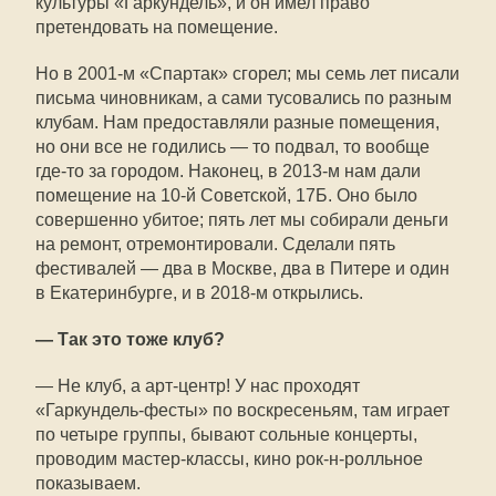
культуры «Гаркундель», и он имел право
претендовать на помещение.
Но в 2001-м «Спартак» сгорел; мы семь лет писали
письма чиновникам, а сами тусовались по разным
клубам. Нам предоставляли разные помещения,
но они все не годились — то подвал, то вообще
где-то за городом. Наконец, в 2013-м нам дали
помещение на 10-й Советской, 17Б. Оно было
совершенно убитое; пять лет мы собирали деньги
на ремонт, отремонтировали. Сделали пять
фестивалей — два в Москве, два в Питере и один
в Екатеринбурге, и в 2018-м открылись.
— Так это тоже клуб?
— Не клуб, а арт-центр! У нас проходят
«Гаркундель-фесты» по воскресеньям, там играет
по четыре группы, бывают сольные концерты,
проводим мастер-классы, кино рок-н-ролльное
показываем.