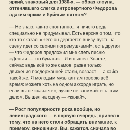
яркий, знаковый для 1980-х, — образ клоуна,
оттенявшего слегка интровертного Федорова
эдаким ярким и буйным пятном?
— Не знаю, как-то спонтанно... я ничего ведь
специально не придумывал. Есть версия о том, что
кто-то сказал: «Чего он дергается внизу, пусть на
сцену идет со своими погремушками!», есть другая
— что Федоров предложил мне спеть песню
«Деньги — это бумага»... Я и вышел. Знаете,
сейчас ведь всё то же самое, разве только
движения посдержанней стали, возраст — а кайф
такой же. Я молодым музыкантам говорю всё
время: можете хоть на одном аккорде играть, но
если вы не «качаете», лучше не занимайтесь этим
делом. Вышел на сцену — «качай».
— Рост популярности рока вообще, но
ленинградского — в первую очередь, привел к
тому, что на него стали обращать внимание, к
примеру, киношники. Вы, кажется, сначала во