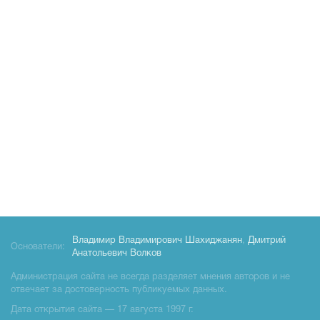
Владимир Владимирович Шахиджанян
,
Дмитрий
Основатели:
Анатольевич Волков
Администрация сайта не всегда разделяет мнения авторов и не
отвечает за достоверность публикуемых данных.
Дата открытия сайта — 17 августа 1997 г.