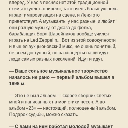
вперед. У нас в песнях нет этой традиционной
схемы «куплет–припев», зато очень большую роль
играет импровизация на сцене, и Леня это
приветствует. А музыканты у нас разные, и любят
они разную музыку, от джаза до фолка,
барабанщик Боря Шавейников вообще учился
играть на Led Zeppelin... Вот из этой совокупности
и вышел аукцыоновский микс, не очень понятный,
не всем доступный, но на концерты наши идут
люди самых разных поколений. Идут и идут.
— Ваше сольное музыкальное творчество
началось не рано — первый альбом вышел в
1998-м.
— Это не был альбом — скорее сборник спетых
мной и написанных на мои стихи песен. А вот
альбом «23» — настоящий, полноценный альбом.
Подарок судьбы, можно сказать.
— С вами на нем работал молодой музыкант