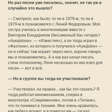
Но раз песни уже писались, значит, не так уж и
случайно это вышло?
— Смотрите, как было: то ли в 1978-м, то ли в
1979-м я познакомился с Леней Федоровым. Моя
сестра училась в кинотехникуме вместе с
Виктором Бондариком (бессменный бас-гитарист
«АукцЫона». — «Известия»), а он тогда играл в
«Фаэтоне», из которого и получился «АукцЫон» —
он и сейчас там играет; через него, короче говоря,
мы и познакомились. А я как раз начал писать
стихи потихонечку, Леня несколько из них взял для
песен — вот и всё.
— Но в группе вы тогда не участвовали?
— Участвовал, на правах... как бы это сказать? Я
тогда работал киномехаником, сперва в
кинотеатре «Современник», потом в «Титане»,
что-то понимал в технике. Мне очень нравилось,
как ребята играют, и я помогал им — таскал