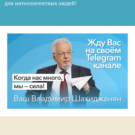
для интеллигентных людей
!