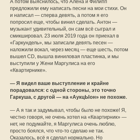
А потом выяснилось, что Алена и Филипп
предложили ему написать песни на мои стихи. Он
и написал — сперва девять, а потом я его
попросил еще, чтобы винил сделать. Антон —
музыкант удивительный, он сам всё сыграл и
смикшировал. 23 июля 2019 года он приехал в
«Гаркундель», мы записали девять песен —
наложили вокал, через месяц — еще шесть, потом
вышел CD, вышла виниловая пластинка, и мы
выступили у Жени Маргулиса на его
«Квартирнике».
— Я видел ваше выступление и крайне
порадовался: с одной стороны, это точно
Гаркуша, с другой — на «АукцЫон» не похоже.
— А я так и задумывал, чтобы было не похоже! Я,
честно говоря, не очень хотел на «Квартирник» —
нет, не подумайте, я Маргулиса очень люблю,
просто боялся, что что-то сделаю не так.
Оказалось, всё я сделал нормально. Но