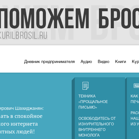
Дневник предпринимателя
Аудио
Видео
Книги
Ку
ТЕХНИКА
КАК
«ПРОЩАЛЬНОЕ
ПЕЧ
ПИСЬМО»
ирович Шахиджанян:
РАС
ать в спокойное
ОСВОБОДИТЕСЬ ОТ
НАШ
кого интернета
ИЗНУРИТЕЛЬНОГО
ИЗ 
нтных людей
!
ВНУТРЕННЕГО
МОНОЛОГА