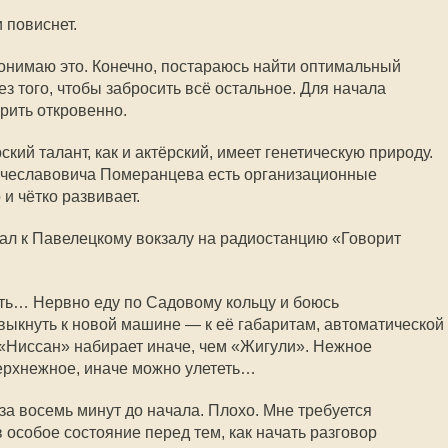
 повиснет.
онимаю это. Конечно, постараюсь найти оптимальный
з того, чтобы забросить всё остальное. Для начала
рить откровенно.
кий талант, как и актёрский, имеет генетическую природу.
Вячеславовича Померанцева есть организационные
и чётко развивает.
хал к Павелецкому вокзалу на радиостанцию «Говорит
ть… Нервно еду по Садовому кольцу и боюсь
ивыкнуть к новой машине — к её габаритам, автоматической
 «Ниссан» набирает иначе, чем «Жигули». Нежное
верхнежное, иначе можно улететь…
за восемь минут до начала. Плохо. Мне требуется
 особое состояние перед тем, как начать разговор