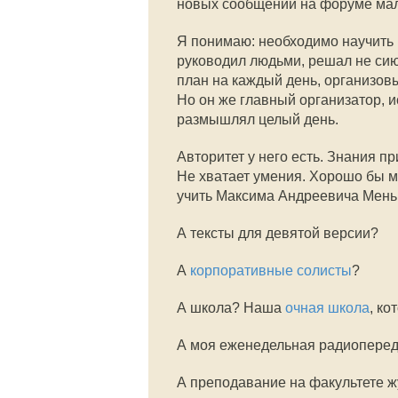
новых сообщений на форуме мало
Я понимаю: необходимо научить
руководил людьми, решал не сию
план на каждый день, организовы
Но он же главный организатор, и
размышлял целый день.
Авторитет у него есть. Знания п
Не хватает умения. Хорошо бы мн
учить Максима Андреевича Мень
А тексты для девятой версии?
А
корпоративные солисты
?
А школа? Наша
очная школа
, к
А моя еженедельная радиопере
А преподавание на факультете 