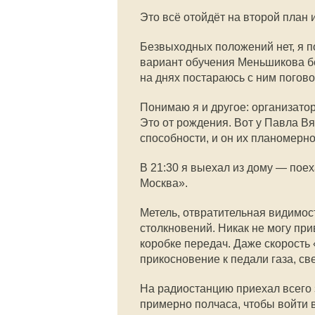
Это всё отойдёт на второй план и
Безвыходных положений нет, я п
вариант обучения Меньшикова бе
на днях постараюсь с ним погово
Понимаю я и другое: организаторс
Это от рождения. Вот у Павла 
способности, и он их планомерно 
В 21:30 я выехал из дому — пое
Москва».
Метель, отвратительная видимос
столкновений. Никак не могу пр
коробке передач. Даже скорость
прикосновение к педали газа, с
На радиостанцию приехал всего 
примерно полчаса, чтобы войти в