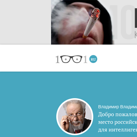
Владимир Владим
Добро пожалов
место российс
для интеллиге