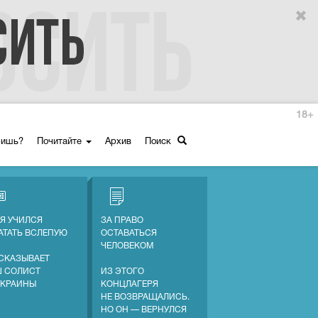
18+
ришь?
Почитайте
Архив
Поиск
 Я УЧИЛСЯ
ЗА ПРАВО
АТАТЬ ВСЛЕПУЮ
ОСТАВАТЬСЯ
ЧЕЛОВЕКОМ
СКАЗЫВАЕТ
 СОЛИСТ
ИЗ ЭТОГО
УКРАИНЫ
КОНЦЛАГЕРЯ
НЕ ВОЗВРАЩАЛИСЬ.
НО ОН — ВЕРНУЛСЯ