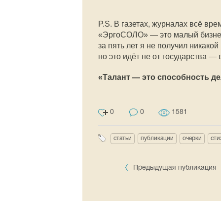
P.S. В газетах, журналах всё вр
«ЭргоСОЛО» — это малый бизнес
за пять лет я не получил никако
но это идёт не от государства —
«Талант — это способность де
0
0
1581
статьи
публикации
очерки
сти
Предыдущая публикация