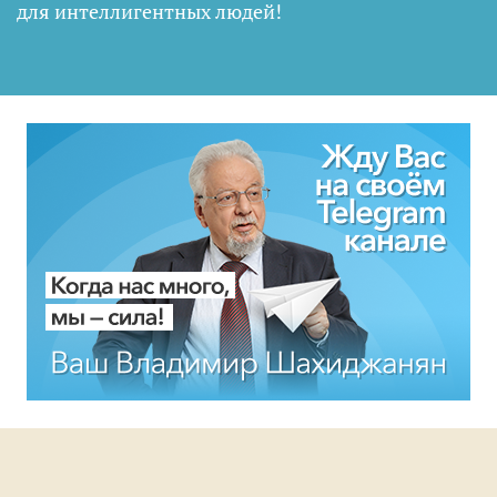
для интеллигентных людей
!