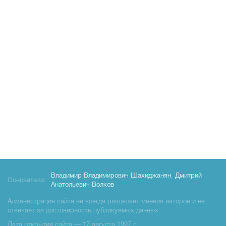
Владимир Владимирович Шахиджанян
,
Дмитрий
Основатели:
Анатольевич Волков
Администрация сайта не всегда разделяет мнения авторов и не
отвечает за достоверность публикуемых данных.
Дата открытия сайта — 17 августа 1997 г.