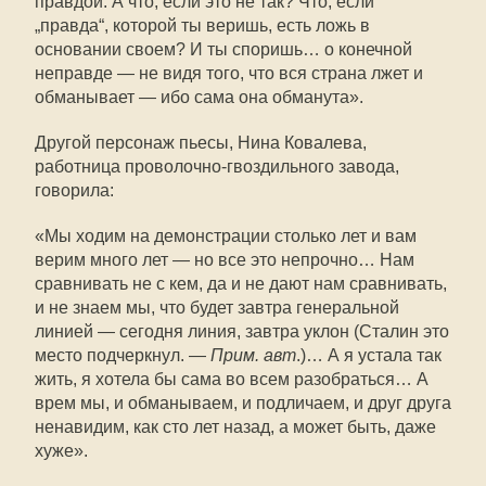
правдой. А что, если это не так? Что, если
„правда“, которой ты веришь, есть ложь в
основании своем? И ты споришь… о конечной
неправде — не видя того, что вся страна лжет и
обманывает — ибо сама она обманута».
Другой персонаж пьесы, Нина Ковалева,
работница проволочно-гвоздильного завода,
говорила:
«Мы ходим на демонстрации столько лет и вам
верим много лет — но все это непрочно… Нам
сравнивать не с кем, да и не дают нам сравнивать,
и не знаем мы, что будет завтра генеральной
линией — сегодня линия, завтра уклон (Сталин это
место подчеркнул. —
Прим. авт
.)… А я устала так
жить, я хотела бы сама во всем разобраться… А
врем мы, и обманываем, и подличаем, и друг друга
ненавидим, как сто лет назад, а может быть, даже
хуже».