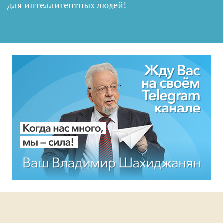
для интеллигентных людей
!