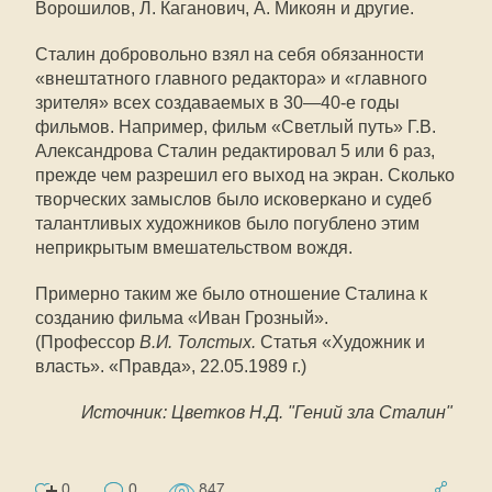
Ворошилов, Л. Каганович, А. Микоян и другие.
Сталин добровольно взял на себя обязанности
«внештатного главного редактора» и «главного
зрителя» всех создаваемых в 30—40-е годы
фильмов. Например, фильм «Светлый путь» Г.В.
Александрова Сталин редактировал 5 или 6 раз,
прежде чем разрешил его выход на экран. Сколько
творческих замыслов было исковеркано и судеб
талантливых художников было погублено этим
неприкрытым вмешательством вождя.
Примерно таким же было отношение Сталина к
созданию фильма «Иван Грозный».
(Профессор
В.И. Толстых.
Статья «Художник и
власть». «Правда», 22.05.1989 г.)
Источник: Цветков Н.Д. "Гений зла Сталин"
0
0
847