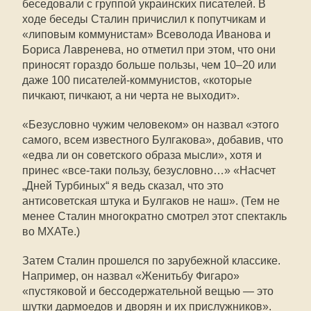
беседовали с группой украинских писателей. В
ходе беседы Сталин причислил к попутчикам и
«липовым коммунистам» Всеволода Иванова и
Бориса Лавренева, но отметил при этом, что они
приносят гораздо больше пользы, чем 10–20 или
даже 100 писателей-коммунистов, «которые
пичкают, пичкают, а ни черта не выходит».
«Безусловно чужим человеком» он назвал «этого
самого, всем известного Булгакова», добавив, что
«едва ли он советского образа мысли», хотя и
принес «все-таки пользу, безусловно…» «Насчет
„Дней Турбиных“ я ведь сказал, что это
антисоветская штука и Булгаков не наш». (Тем не
менее Сталин многократно смотрел этот спектакль
во МХАТе.)
Затем Сталин прошелся по зарубежной классике.
Например, он назвал «Женитьбу Фигаро»
«пустяковой и бессодержательной вещью — это
шутки дармоедов и дворян и их прислужников».