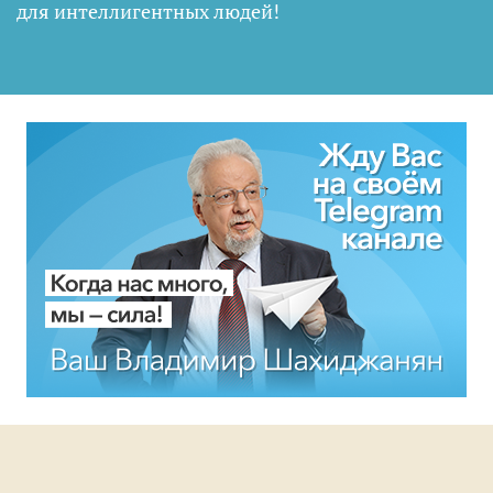
для интеллигентных людей
!