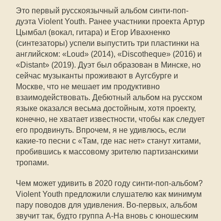
Это первый русскоязычный альбом синти-поп-
дуэта Violent Youth. Ранее участники проекта Артур
Цымбал (вокал, гитара) и Егор Ивахненко
(синтезаторы) успели выпустить три пластинки на
английском: «Loud» (2014), «Discotheque» (2016) и
«Distant» (2019). Дуэт был образован в Минске, но
сейчас музыканты проживают в Аугсбурге и
Москве, что не мешает им продуктивно
взаимодействовать. Дебютный альбом на русском
языке оказался весьма достойным, хотя проекту,
конечно, не хватает известности, чтобы как следует
его продвинуть. Впрочем, я не удивлюсь, если
какие-то песни с «Там, где нас нет» станут хитами,
пробившись к массовому зрителю партизанскими
тропами.
Чем может удивить в 2020 году синти-поп-альбом?
Violent Youth предложили слушателю как минимум
пару поводов для удивления. Во-первых, альбом
звучит так, будто группа A-Ha вновь с юношеским