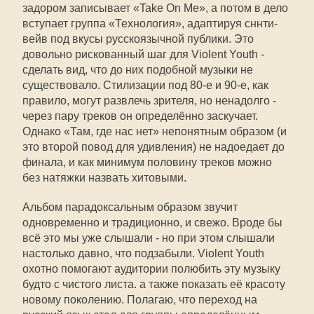
задором записывает «Take On Me», а потом в дело
вступает группа «Технология», адаптируя сннти-
вейв под вкусы русскоязычной публики. Это
довольно рискованный шаг для Violent Youth -
сделать вид, что до них подобной музыки не
существовало. Стилизации под 80-е и 90-е, как
правило, могут развлечь зрителя, но ненадолго -
через пару треков он определённо заскучает.
Однако «Там, где нас нет» непонятным образом (и
это второй повод для удивления) не надоедает до
финала, и как минимум половину треков можно
без натяжки назвать хитовыми.
Альбом парадоксальным образом звучит
одновременно и традиционно, и свежо. Вроде бы
всё это мы уже слышали - но при этом слышали
настолько давно, что подзабыли. Violent Youth
охотно помогают аудитории полюбить эту музыку
будто с чистого листа. а также показать её красоту
новому поколению. Полагаю, что переход на