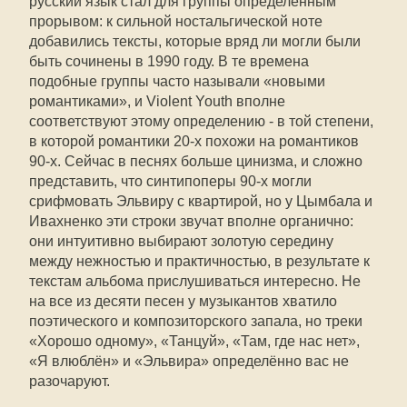
русский язык стал для группы определённым
прорывом: к сильной ностальгической ноте
добавились тексты, которые вряд ли могли были
быть сочинены в 1990 году. В те времена
подобные группы часто называли «новыми
романтиками», и Violent Youth вполне
соответствуют этому определению - в той степени,
в которой романтики 20-х похожи на романтиков
90-х. Сейчас в песнях больше цинизма, и сложно
представить, что синтипоперы 90-х могли
срифмовать Эльвиру с квартирой, но у Цымбала и
Ивахненко эти строки звучат вполне органично:
они интуитивно выбирают золотую середину
между нежностью и практичностью, в результате к
текстам альбома прислушиваться интересно. Не
на все из десяти песен у музыкантов хватило
поэтического и композиторского запала, но треки
«Хорошо одному», «Танцуй», «Там, где нас нет»,
«Я влюблён» и «Эльвира» определённо вас не
разочаруют.