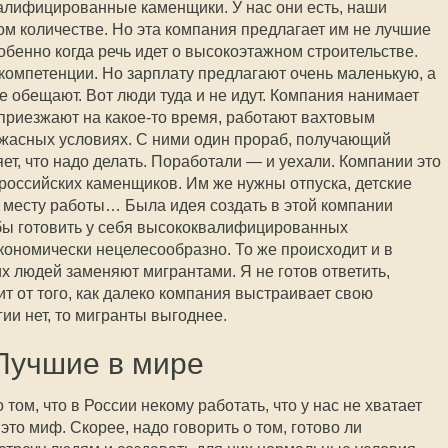
алифицированные каменщики. У нас они есть, наши
ом количестве. Но эта компания предлагает им не лучшие
обенно когда речь идет о высокоэтажном строительстве.
компетенции. Но зарплату предлагают очень маленькую, а
е обещают. Вот люди туда и не идут. Компания нанимает
приезжают на какое-то время, работают вахтовым
ужасных условиях. С ними один прораб, получающий
ет, что надо делать. Поработали — и уехали. Компании это
 российских каменщиков. Им же нужны отпуска, детские
к месту работы… Была идея создать в этой компании
бы готовить у себя высококвалифицированных
кономически нецелесообразно. То же происходит и в
х людей заменяют мигрантами. Я не готов ответить,
ит от того, как далеко компания выстраивает свою
гии нет, то мигранты выгоднее.
Лучшие в мире
том, что в России некому работать, что у нас не хватает
то миф. Скорее, надо говорить о том, готово ли