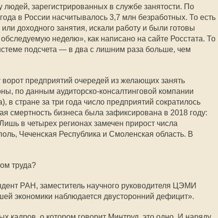
у людей, зарегистрированных в службе занятости. По
года в России насчитывалось 3,7 млн безработных. То есть
или доходного занятия, искали работу и были готовы
 обследуемую неделю», как написано на сайте Росстата. То
истеме подсчета — в два с лишним раза больше, чем
 у ворот предприятий очередей из желающих занять
оны, по данным аудиторско-консалтинговой компании
), в стране за три года число предприятий сократилось
ная смертность бизнеса была зафиксирована в 2018 году:
 Лишь в четырех регионах замечен прирост числа
поль, Чеченская Республика и Смоленская область. В
ом труда?
ндент РАН, заместитель научного руководителя ЦЭМИ
нашей экономики наблюдается двусторонний дефицит».
 кадров, о котором говорит Минтруд, это одно. И наряду