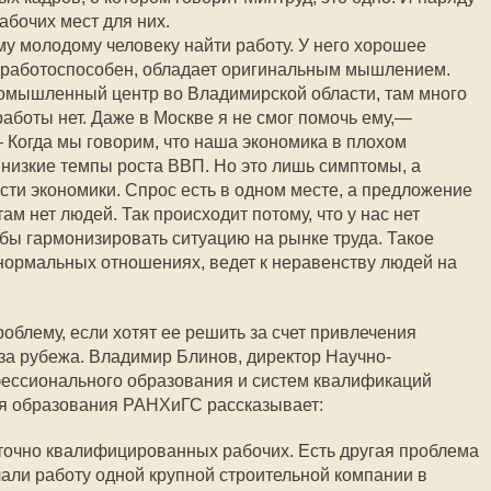
абочих мест для них.
у молодому человеку найти работу. У него хорошее
 работоспособен, обладает оригинальным мышлением.
ромышленный центр во Владимирской области, там много
боты нет. Даже в Москве я не смог помочь ему,—
 Когда мы говорим, что наша экономика в плохом
низкие темпы роста ВВП. Но это лишь симптомы, а
ти экономики. Спрос есть в одном месте, а предложение
там нет людей. Так происходит потому, что у нас нет
бы гармонизировать ситуацию на рынке труда. Такое
нормальных отношениях, ведет к неравенству людей на
облему, если хотят ее решить за счет привлечения
за рубежа. Владимир Блинов, директор Научно-
фессионального образования и систем квалификаций
ия образования РАНХиГС рассказывает:
аточно квалифицированных рабочих. Есть другая проблема
чали работу одной крупной строительной компании в