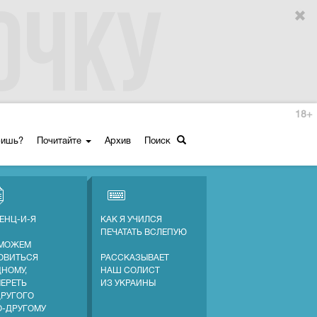
18+
ришь?
Почитайте
Архив
Поиск
ЕНЦ-И-Я
КАК Я УЧИЛСЯ
ПЕЧАТАТЬ ВСЛЕПУЮ
МОЖЕМ
ОВИТЬСЯ
РАССКАЗЫВАЕТ
ДНОМУ,
НАШ СОЛИСТ
МЕРЕТЬ
ИЗ УКРАИНЫ
ДРУГОГО
О-ДРУГОМУ