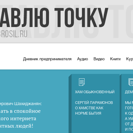
Дневник предпринимателя
Аудио
Видео
Книги
Ку
ХАМ ОБЫКНОВЕННЫЙ
ДЕМ
СЕРГЕЙ ПАРАМОНОВ
МЫ 
ирович Шахиджанян:
О ХАМСТВЕ КАК
ГОТ
ать в спокойное
НОРМЕ БЫТИЯ
К О
кого интернета
А У
нтных людей
!
ОТ 
И П