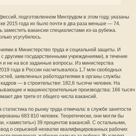
ессий, подготовленном Минтрудом в этом году, указаны
ке 2015 года их было почти в два раза меньше — 74.
сь заместить вакансии специалистами из-за рубежа.
олько усугубилось.
ниями в Министерство труда и социальной защиты. И
 с другими государственными учреждениями), в течение
тя и не на все заданные вопросы. Из министерства
2019 года в России насчитывалось 1,7 млн свободных
остей, заявленных работодателями в органы службы
кадров — в строительстве: 182,6 тысячи человек. На
ывающие и машиностроительные производства: 166 тысяч
мают две трети от общего числа вакансий.
статистика по рынку труда отмечала: в службе занятости
ированы 683 810 человек. Теоретически, они могли бы
и, «заместить») 39 процентов вакансий. С остальными,
ывод о серьезной нехватке квалифицированных рабочих
ости привлекать рабочую силу из-за рубежа. Выглядит