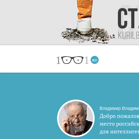
Владимир Владим
Добро пожалов
место российс
для интеллиге