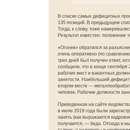
В списке самых дефицитных проф
135 позиций. В предыдущем спис
Тогда, к слову, тоже намеревали
Результат известен: положение т
«Огонек» обратился за разъясне
очень оперативно (по сравнению
трех дней был получен ответ, хо
сообщили, что в конце сентября 
рабочих мест и вакантных должн
занятости. Наибольший дефицит 
втором месте — металлообрабат
человек. Рабочие должности зани
Приведенная на сайте ведомства 
в июле 2019 года были зарегистр
занять (как выражаются кадровик
получается, — беда. Отсюда и в
кадров, и разговоры о необходим