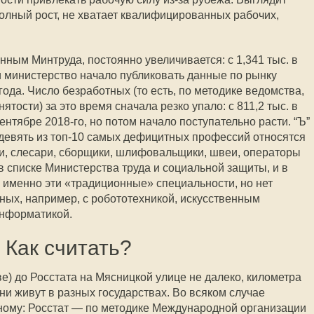
полный рост, не хватает квалифицированных рабочих,
нным Минтруда, постоянно увеличивается: с 1,341 тыс. в
ни министерство начало публиковать данные по рынку
 года. Число безработных (то есть, по методике ведомства,
тости) за это время сначала резко упало: с 811,2 тыс. в
сентябре 2018-го, но потом начало поступательно расти. “Ъ”
о девять из топ-10 самых дефицитных профессий относятся
и, слесари, сборщики, шлифовальщики, швеи, операторы
в списке Министерства труда и социальной защиты, и в
ы именно эти «традиционные» специальности, но нет
ых, например, с робототехникой, искусственным
информатикой.
Как считать?
е) до Росстата на Мясницкой улице не далеко, километра
они живут в разных государствах. Во всяком случае
ному: Росстат — по методике Международной организации