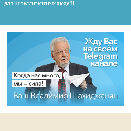
для интеллигентных людей
!