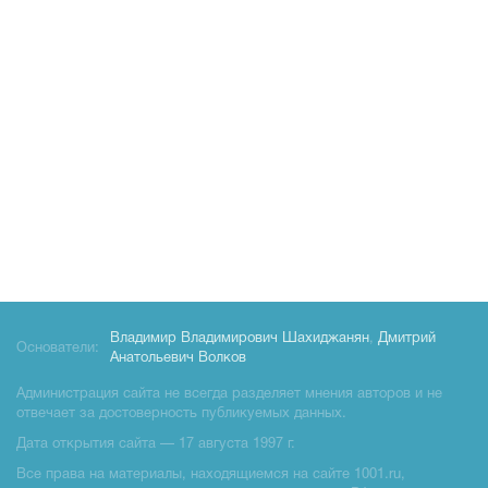
Владимир Владимирович Шахиджанян
,
Дмитрий
Основатели:
Анатольевич Волков
Администрация сайта не всегда разделяет мнения авторов и не
отвечает за достоверность публикуемых данных.
Дата открытия сайта — 17 августа 1997 г.
Все права на материалы, находящиемся на сайте 1001.ru,