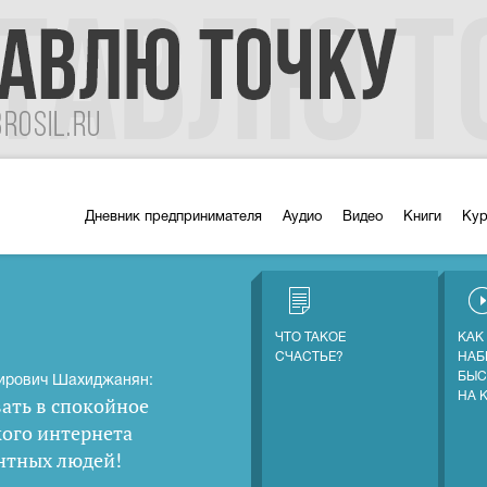
Дневник предпринимателя
Аудио
Видео
Книги
Ку
ЧТО ТАКОЕ
КАК
СЧАСТЬЕ?
НАБ
БЫС
ирович Шахиджанян:
НА 
ать в спокойное
кого интернета
нтных людей
!