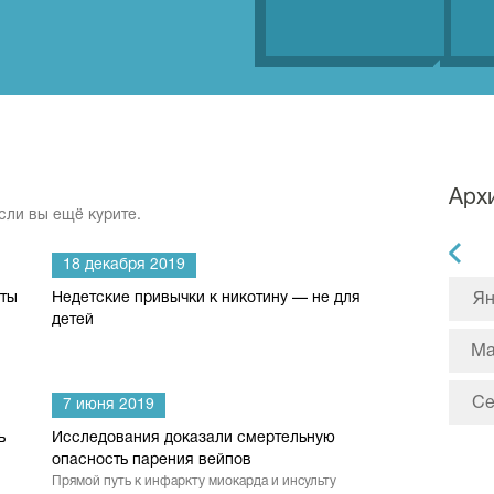
Арх
если вы ещё курите.
18 декабря 2019
еты
Недетские привычки к никотину — не для
Ян
детей
М
С
7 июня 2019
ь
Исследования доказали смертельную
опасность парения вейпов
Прямой путь к инфаркту миокарда и инсульту