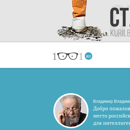
Владимир Владим
Добро пожалов
место российс
для интеллиге