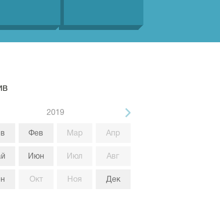
ив
2019
в
Фев
Мар
Апр
ай
Июн
Июл
Авг
ен
Окт
Ноя
Дек