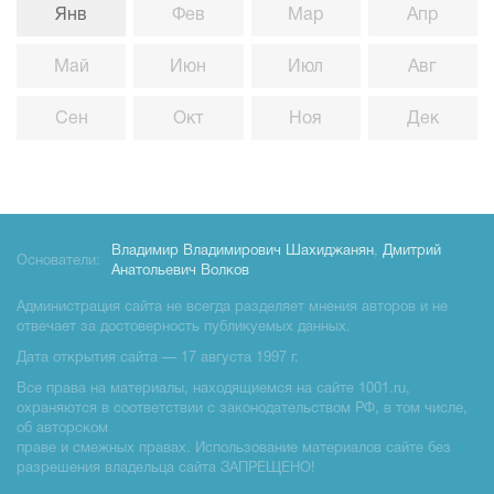
Янв
Фев
Мар
Апр
Май
Июн
Июл
Авг
Сен
Окт
Ноя
Дек
Владимир Владимирович Шахиджанян
,
Дмитрий
Основатели:
Анатольевич Волков
Администрация сайта не всегда разделяет мнения авторов и не
отвечает за достоверность публикуемых данных.
Дата открытия сайта — 17 августа 1997 г.
Все права на материалы, находящиемся на сайте 1001.ru,
охраняются в соответствии с законодательством РФ, в том числе,
об авторском
праве и смежных правах. Использование материалов сайте без
разрешения владельца сайта ЗАПРЕЩЕНО!