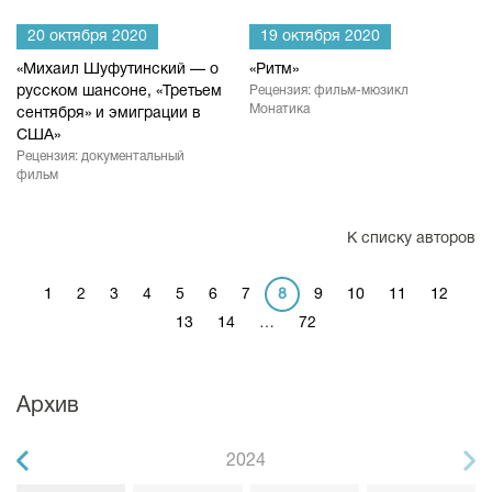
20 октября 2020
19 октября 2020
«Михаил Шуфутинский — о
«Ритм»
русском шансоне, «Третьем
Рецензия: фильм-мюзикл
Монатика
сентября» и эмиграции в
США»
Рецензия: документальный
фильм
К списку авторов
1
2
3
4
5
6
7
8
9
10
11
12
13
14
…
72
Архив
2024