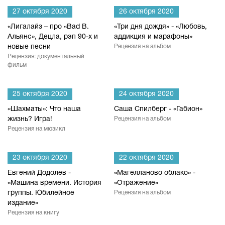
27 октября 2020
26 октября 2020
«Лигалайз – про «Bad B.
«Три дня дождя» - «Любовь,
Альянс», Децла, рэп 90-х и
аддикция и марафоны»
новые песни
Рецензия на альбом
Рецензия: документальный
фильм
25 октября 2020
24 октября 2020
«Шахматы»: Что наша
Саша Спилберг - «Габион»
жизнь? Игра!
Рецензия на альбом
Рецензия на мюзикл
23 октября 2020
22 октября 2020
Евгений Додолев -
«Магелланово облако» -
«Машина времени. История
«Отражение»
группы. Юбилейное
Рецензия на альбом
издание»
Рецензия на книгу