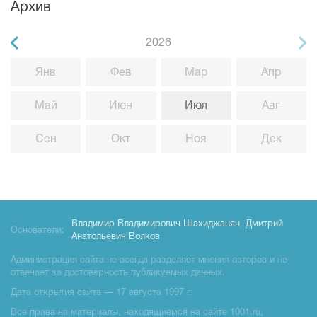
Архив
2026
Янв
Фев
Мар
Апр
Май
Июн
Июл
Авг
Сен
Окт
Ноя
Дек
Владимир Владимирович Шахиджанян
,
Дмитрий
Основатели:
Анатольевич Волков
Администрация сайта не всегда разделяет мнения авторов и не
отвечает за достоверность публикуемых данных.
Дата открытия сайта — 17 августа 1997 г.
Все права на материалы, находящиемся на сайте 1001.ru,