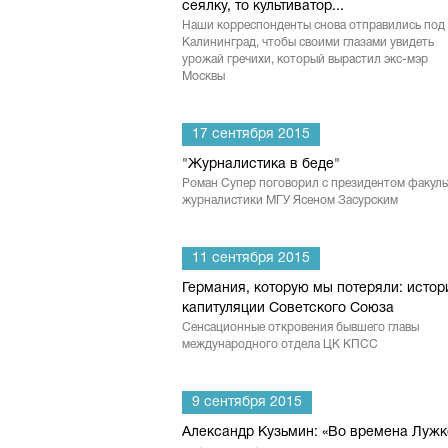
сеялку, то культиватор...
Наши корреспонденты снова отправились под
Калининград, чтобы своими глазами увидеть
урожай гречихи, который вырастил экс-мэр
Москвы
17 сентября 2015
"Журналистика в беде"
Роман Супер поговорил с президентом факуль
журналистики МГУ Ясеном Засурским
11 сентября 2015
Германия, которую мы потеряли: истор
капитуляции Советского Союза
Сенсационные откровения бывшего главы
международного отдела ЦК КПСС
9 сентября 2015
Александр Кузьмин: «Во времена Луж