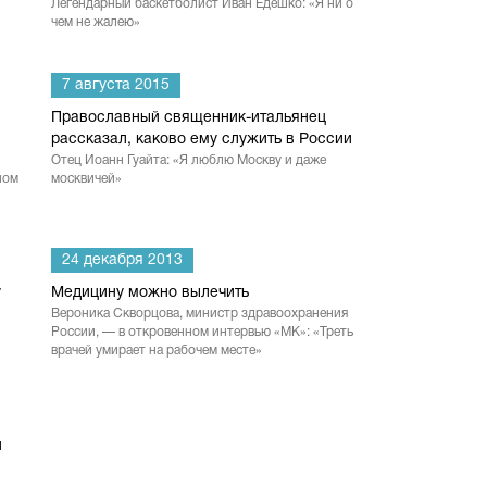
Легендарный баскетболист Иван Едешко: «Я ни о
чем не жалею»
7 августа 2015
Православный священник-итальянец
рассказал, каково ему служить в России
Отец Иоанн Гуайта: «Я люблю Москву и даже
ном
москвичей»
24 декабря 2013
у
Медицину можно вылечить
Вероника Скворцова, министр здравоохранения
России, — в откровенном интервью «МК»: «Треть
врачей умирает на рабочем месте»
и