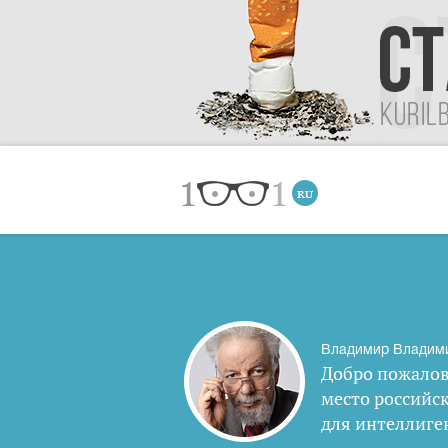
Владимир Владим
Добро пожалов
место российс
для интеллиге