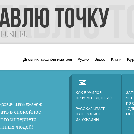
Дневник предпринимателя
Аудио
Видео
Книги
Ку
КАК Я УЧИЛСЯ
ЗАП
ПЕЧАТАТЬ ВСЛЕПУЮ
ЧЕТ
ИЗ 
ирович Шахиджанян:
РАССКАЗЫВАЕТ
«ОД
ать в спокойное
НАШ СОЛИСТ
МНЕ
кого интернета
ИЗ УКРАИНЫ
нтных людей
!