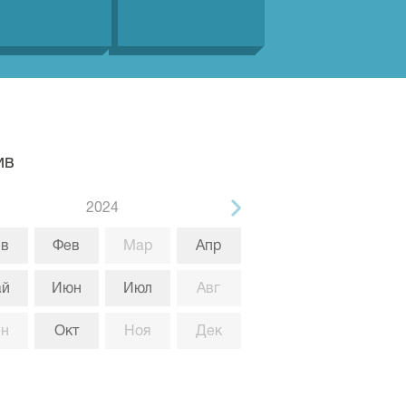
ив
2024
в
Фев
Мар
Апр
ай
Июн
Июл
Авг
ен
Окт
Ноя
Дек