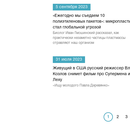
5 сентября 2023
«Ежегодно мы съедаем 10
полиэтиленовых пакетов»: микропласт
стал глобальной угрозой
Биолог Иван Гмошинский рассказал, как
практически незаметно частицы пластмассы
отравляют наш организм
31 июля 2023
Живущий в США русский режиссер Вл
Козлов снимет фильм про Супермена 
Леху
«Ищу молодого Павла Деревянко»
1
2
3