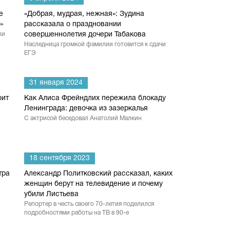
е
«Добрая, мудрая, нежная»: Зудина
»
рассказала о праздновании
ки
совершеннолетия дочери Табакова
Наследница громкой фамилии готовится к сдачи
ЕГЭ
31 января 2024
оит
Как Алиса Фрейндлих пережила блокаду
Ленинграда: девочка из зазеркалья
С актрисой беседовал Анатолий Малкин
18 сентября 2023
тра
Александр Политковский рассказал, каких
женщин берут на телевидение и почему
убили Листьева
Репортер в честь своего 70-летия поделился
подробностями работы на ТВ в 90-е