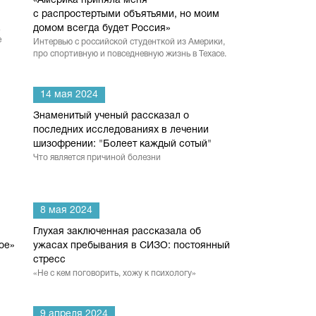
«Америка приняла меня
с распростертыми объятьями, но моим
домом всегда будет Россия»
е
Интервью с российской студенткой из Америки,
про спортивную и повседневную жизнь в Техасе.
14 мая 2024
Знаменитый ученый рассказал о
последних исследованиях в лечении
шизофрении: "Болеет каждый сотый"
Что является причиной болезни
8 мая 2024
Глухая заключенная рассказала об
ое»
ужасах пребывания в СИЗО: постоянный
стресс
«Не с кем поговорить, хожу к психологу»
9 апреля 2024