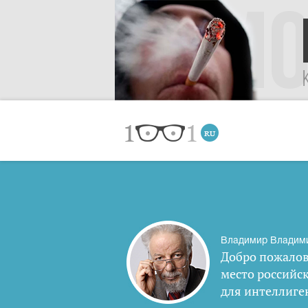
Владимир Владим
Добро пожалов
место российс
для интеллиге