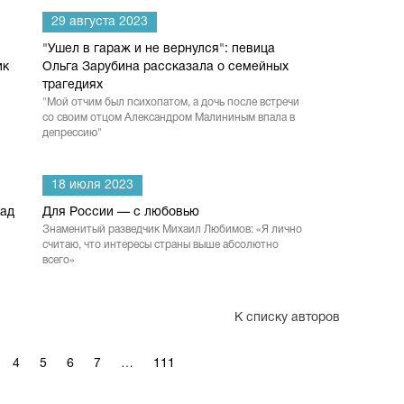
29 августа 2023
"Ушел в гараж и не вернулся": певица
ик
Ольга Зарубина рассказала о семейных
трагедиях
"Мой отчим был психопатом, а дочь после встречи
со своим отцом Александром Малининым впала в
депрессию"
18 июля 2023
ад
Для России — с любовью
и
Знаменитый разведчик Михаил Любимов: «Я лично
считаю, что интересы страны выше абсолютно
всего»
К списку авторов
4
5
6
7
…
111