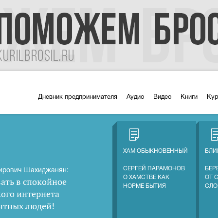
Дневник предпринимателя
Аудио
Видео
Книги
Ку
ХАМ ОБЫКНОВЕННЫЙ
БЛИ
СЕРГЕЙ ПАРАМОНОВ
БЕР
ирович Шахиджанян:
О ХАМСТВЕ КАК
ОТ 
ать в спокойное
НОРМЕ БЫТИЯ
СЛО
кого интернета
нтных людей
!