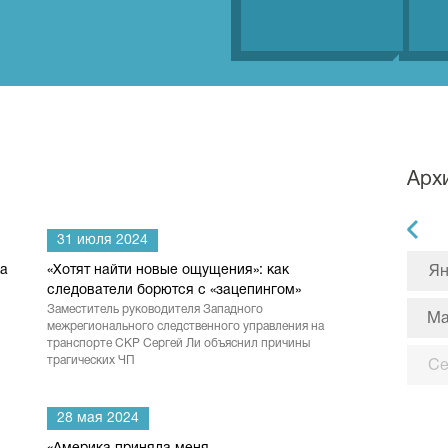
Арх
31 июля 2024
ка
«Хотят найти новые ощущения»: как
Ян
следователи борются с «зацепингом»
Заместитель руководителя Западного
М
межрегионального следственного управления на
транспорте СКР Сергей Ли объяснил причины
трагических ЧП
С
28 мая 2024