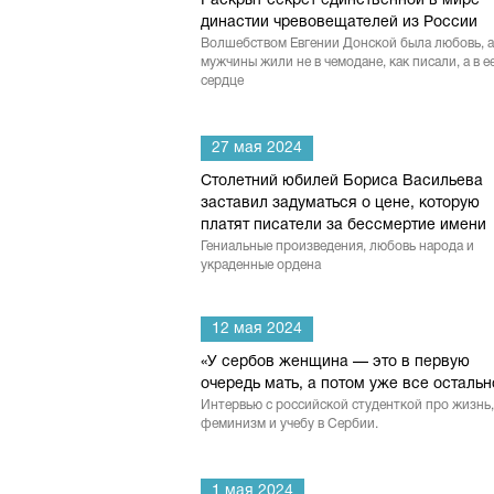
Раскрыт секрет единственной в мире
династии чревовещателей из России
Волшебством Евгении Донской была любовь, а
мужчины жили не в чемодане, как писали, а в е
сердце
27 мая 2024
Столетний юбилей Бориса Васильева
заставил задуматься о цене, которую
платят писатели за бессмертие имени
Гениальные произведения, любовь народа и
украденные ордена
12 мая 2024
«У сербов женщина — это в первую
очередь мать, а потом уже все остальн
Интервью с российской студенткой про жизнь,
феминизм и учебу в Сербии.
1 мая 2024