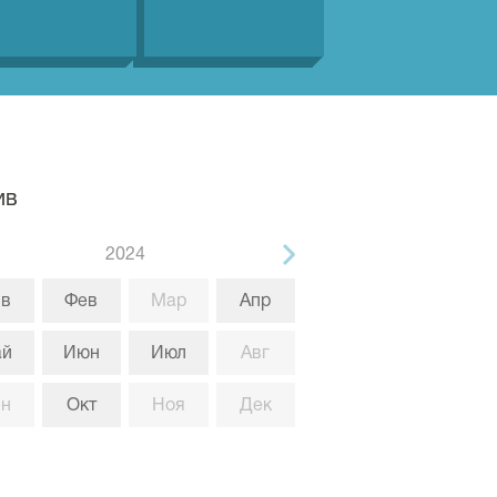
ив
2024
в
Фев
Мар
Апр
ай
Июн
Июл
Авг
ен
Окт
Ноя
Дек