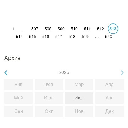
1
…
507
508
509
510
511
512
513
514
515
516
517
518
519
…
543
Архив
2026
Янв
Фев
Мар
Апр
Май
Июн
Июл
Авг
Сен
Окт
Ноя
Дек