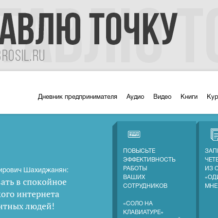
Дневник предпринимателя
Аудио
Видео
Книги
Ку
ПОВЫСЬТЕ
ЗАП
ЭФФЕКТИВНОСТЬ
ЧЕТ
РАБОТЫ
ИЗ 
ирович Шахиджанян:
ВАШИХ
«ОД
ать в спокойное
СОТРУДНИКОВ
МНЕ
кого интернета
нтных людей
!
«СОЛО НА
КЛАВИАТУРЕ»