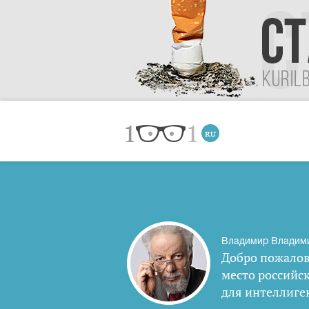
Владимир Владим
Добро пожалов
место российс
для интеллиге