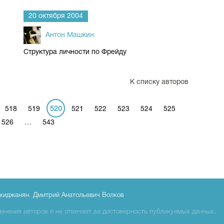
20 октября 2004
Антон Машкин
Структура личности по Фрейду
К списку авторов
518
519
520
521
522
523
524
525
526
…
543
хиджанян
,
Дмитрий Анатольевич Волков
мнения авторов и не отвечает за достоверность публикуемых данных.