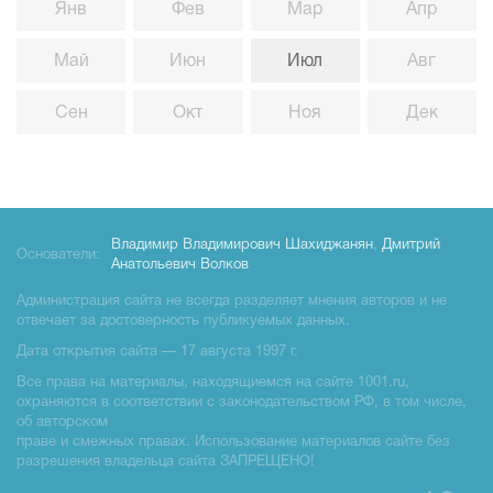
Янв
Фев
Мар
Апр
Май
Июн
Июл
Авг
Сен
Окт
Ноя
Дек
Владимир Владимирович Шахиджанян
,
Дмитрий
Основатели:
Анатольевич Волков
Администрация сайта не всегда разделяет мнения авторов и не
отвечает за достоверность публикуемых данных.
Дата открытия сайта — 17 августа 1997 г.
Все права на материалы, находящиемся на сайте 1001.ru,
охраняются в соответствии с законодательством РФ, в том числе,
об авторском
праве и смежных правах. Использование материалов сайте без
разрешения владельца сайта ЗАПРЕЩЕНО!