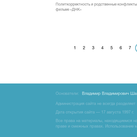
Политкорректность и родственные конфликты
фильме «ДНК»
1
2
3
4
5
6
7
Основатели:
Владимир Владимирович Ша
Администрация сайта не всегда разделяет 
Дата открытия сайта — 17 августа 1997 г.
Все права на материалы, находящиемся на 
праве и смежных правах. Использование 