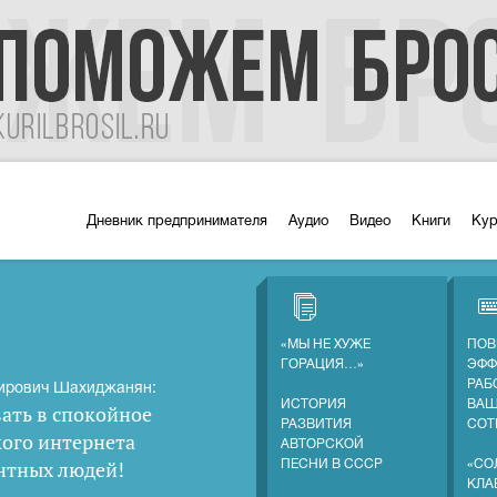
Дневник предпринимателя
Аудио
Видео
Книги
Ку
«МЫ НЕ ХУЖЕ
ПОВ
ГОРАЦИЯ…»
ЭФФ
РАБ
ирович Шахиджанян:
ИСТОРИЯ
ВА
ать в спокойное
РАЗВИТИЯ
СОТ
кого интернета
АВТОРСКОЙ
нтных людей
!
ПЕСНИ В СССР
«СО
КЛА