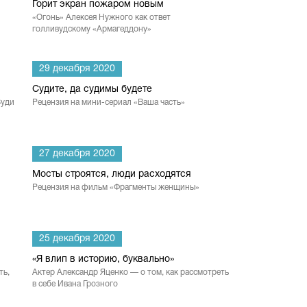
Горит экран пожаром новым
«Огонь» Алексея Нужного как ответ
голливудскому «Армагеддону»
29 декабря 2020
Судите, да судимы будете
Вуди
Рецензия на мини-сериал «Ваша часть»
27 декабря 2020
Мосты строятся, люди расходятся
Рецензия на фильм «Фрагменты женщины»
25 декабря 2020
«Я влип в историю, буквально»
ть,
Актер Александр Яценко — о том, как рассмотреть
в себе Ивана Грозного