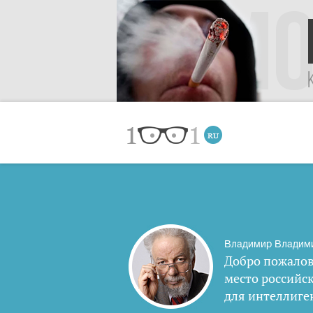
Владимир Владим
Добро пожалов
место российс
для интеллиге