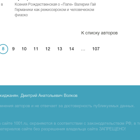
 в
Ксения Рождественская о «Папе» Валерии Гай
Германики как режиссерском и человеческом
фиаско
К списку авторов
8
9
10
11
12
13
14
…
107
хиджанян
,
Дмитрий Анатольевич Волков
мнения авторов и не отвечает за достоверность публикуемых данных.
сайте 1001.ru, охраняются в соответствии с законодательством РФ, в т
материалов сайте без разрешения владельца сайта ЗАПРЕЩЕНО!