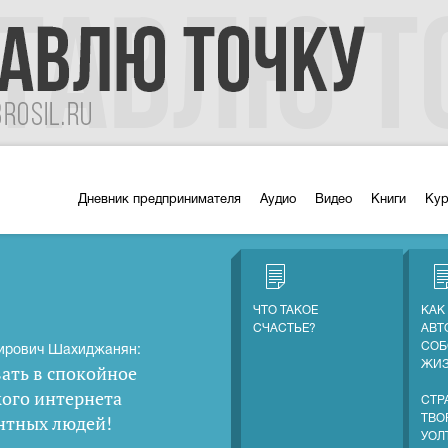
Дневник предпринимателя
Аудио
Видео
Книги
Ку
ЧТО ТАКОЕ
КАК
СЧАСТЬЕ?
АВТ
СОБ
ирович Шахиджанян:
ЖИ
ать в спокойное
кого интернета
СТР
нтных людей
!
ТВО
УОЛ