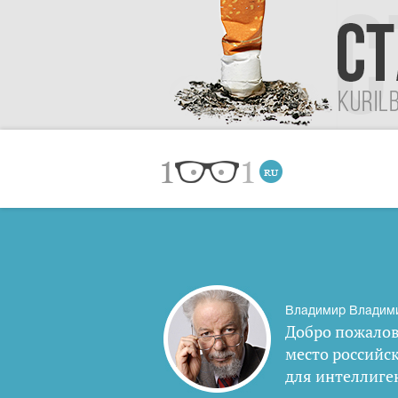
Владимир Владим
Добро пожалов
место российс
для интеллиге