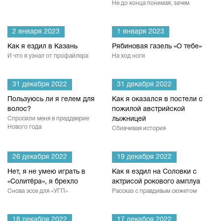
Не до конца понимая, зачем
2 января 2023
1 января 2023
Как я ездил в Казань
Рябиновая газель «О тебе»
И что я узнал от профайлера
На ход ноги
31 декабря 2022
31 декабря 2022
Пользуюсь ли я гелем для
Как я оказался в постели с
волос?
пожилой австрийской
Спросили меня в преддверие
лыжницей
Нового года
Сбивчивая история
26 декабря 2022
19 декабря 2022
Нет, я не умею играть в
Как я ездил на Соловки с
«Солитёра», я брехло
актрисой рокового амплуа
Снова эссе для «УГП»
Рассказ с правдивым сюжетом
18 декабря 2022
17 декабря 2022