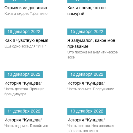
Отрывок из дневника
Как я понял, что не
Как в анекдоте Тарантино
самурай
16 декабря 2022
15 декабря 2022
Как я чувствую время
Я задумался, какое моё
Ещё одно эссе для "УГП"
призвание
Это похоже на аналитическое
эссе
13 декабря 2022
12 декабря 2022
История "Кунцева"
История "Кунцева"
Часть девятая. Принцип
Часть восьмая. Послушание
брандмауэра
11 декабря 2022
10 декабря 2022
История "Кунцева"
История "Кунцева"
Часть седьмая. Газлайтинг
Часть шестая. Невыносимая
лёгкость петтинга