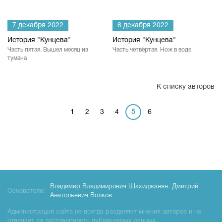
7 декабря 2022
6 декабря 2022
История "Кунцева"
История "Кунцева"
Часть пятая. Вышел месяц из
Часть четвёртая. Нож в воде
тумана
К списку авторов
1
2
3
4
5
6
Владимир Владимирович Шахиджанян
,
Дмитрий
Основатели:
Анатольевич Волков
Администрация сайта не всегда разделяет мнения авторов и не
отвечает за достоверность публикуемых данных.