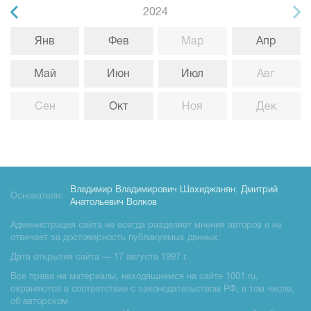
2024
Янв
Фев
Мар
Апр
Май
Июн
Июл
Авг
Сен
Окт
Ноя
Дек
Владимир Владимирович Шахиджанян
,
Дмитрий
Основатели:
Анатольевич Волков
Администрация сайта не всегда разделяет мнения авторов и не
отвечает за достоверность публикуемых данных.
Дата открытия сайта — 17 августа 1997 г.
Все права на материалы, находящиемся на сайте 1001.ru,
охраняются в соответствии с законодательством РФ, в том числе,
об авторском