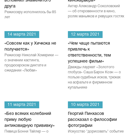
вспомнил знаменитого
кинокарьера»
друга
Актер Александр Соколовский
— об откровенности в кино,
Режиссеру исполнилось бы 85
ролях маньяков и ревущих гостях
лет
14 марта 2021
12 марта 2021
«Совсем как у Хичкока не
«Чем чаще пытаются
получается»
привлечь к
Режиссер Николай Хомерики —
ответственности, тем
о значении кастинга,
успешнее фильм»
продюсерском диктате и
Дважды лауреат «Золотого
ожидании «Любви»
глобуса» Саша Барон Коэн — о
пользе судебных исков, трюках
на асфальте и фирменном
купальнике
11 марта 2021
10 марта 2021
«Без всяких колебаний
Георгий Пинхасов
приму любую
рассказал о философии
антиковидную прививку»
фотографии
Певица Бонни Тайлер — о
Искусство "дорисовать" событие