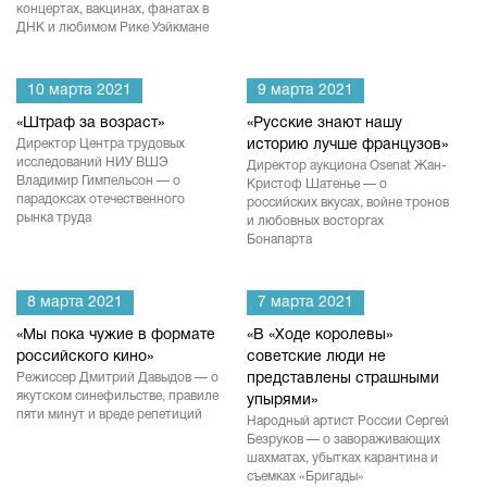
концертах, вакцинах, фанатах в
ДНК и любимом Рике Уэйкмане
10 марта 2021
9 марта 2021
«Штраф за возраст»
«Русские знают нашу
Директор Центра трудовых
историю лучше французов»
исследований НИУ ВШЭ
Директор аукциона Osenat Жан-
Владимир Гимпельсон — о
Кристоф Шатенье — о
парадоксах отечественного
российских вкусах, войне тронов
рынка труда
и любовных восторгах
Бонапарта
8 марта 2021
7 марта 2021
«Мы пока чужие в формате
«В «Ходе королевы»
российского кино»
советские люди не
Режиссер Дмитрий Давыдов — о
представлены страшными
якутском синефильстве, правиле
упырями»
пяти минут и вреде репетиций
Народный артист России Сергей
Безруков — о завораживающих
шахматах, убытках карантина и
съемках «Бригады»