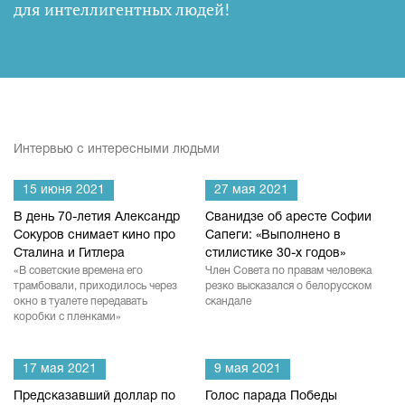
для интеллигентных людей
!
Интервью с интересными людьми
15 июня 2021
27 мая 2021
В день 70-летия Александр
Сванидзе об аресте Софии
Сокуров снимает кино про
Сапеги: «Выполнено в
Сталина и Гитлера
стилистике 30-х годов»
«В советские времена его
Член Совета по правам человека
трамбовали, приходилось через
резко высказался о белорусском
окно в туалете передавать
скандале
коробки с пленками»
17 мая 2021
9 мая 2021
Предсказавший доллар по
Голос парада Победы