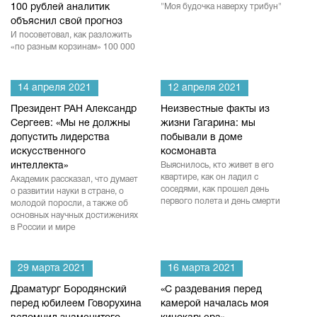
100 рублей аналитик
"Моя будочка наверху трибун"
объяснил свой прогноз
И посоветовал, как разложить
«по разным корзинам» 100 000
14 апреля 2021
12 апреля 2021
Президент РАН Александр
Неизвестные факты из
Сергеев: «Мы не должны
жизни Гагарина: мы
допустить лидерства
побывали в доме
искусственного
космонавта
интеллекта»
Выяснилось, кто живет в его
квартире, как он ладил с
Академик рассказал, что думает
соседями, как прошел день
о развитии науки в стране, о
первого полета и день смерти
молодой поросли, а также об
основных научных достижениях
в России и мире
29 марта 2021
16 марта 2021
Драматург Бородянский
«С раздевания перед
перед юбилеем Говорухина
камерой началась моя