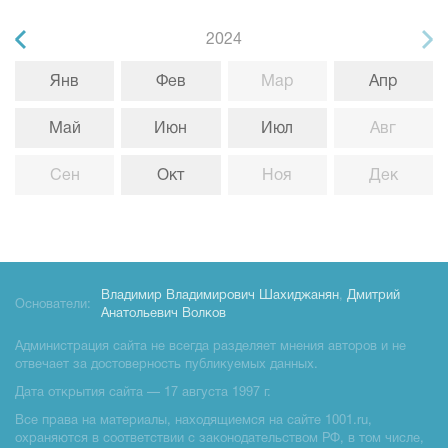
2024
Янв
Фев
Мар
Апр
Май
Июн
Июл
Авг
Сен
Окт
Ноя
Дек
Владимир Владимирович Шахиджанян
,
Дмитрий
Основатели:
Анатольевич Волков
Администрация сайта не всегда разделяет мнения авторов и не
отвечает за достоверность публикуемых данных.
Дата открытия сайта — 17 августа 1997 г.
Все права на материалы, находящиемся на сайте 1001.ru,
охраняются в соответствии с законодательством РФ, в том числе,