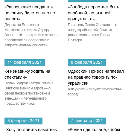
«Разрешение продавать
«Свобода перестает быть
половину билетов нас не
свободой, если к ней
спасет»
принуждают»
Директор Большого
Писатель Павел Селуков — о
Московского цирка Эдгард
вреде крайностей, бритых
Запашный — о кризисе отрасли,
романтиках и тени Гарри
проблемах с носорогами и
Поттера
запрете модных соцсетей
11 февраля 2021
8 февраля 2021
«Я ненавижу ходить на
Одесский Привоз наплевал
спектакли»
на правило говорить по-
Новый худрук Театра Романа
украински
Виктюка Денис Азаров — о
Как украинизируют самобытный
своей первой постановке и
город
завещании легендарного
предшественника
8 февраля 2021
7 февраля 2021
«Хочу поставить памятник
«Роден сделал всё, чтобы