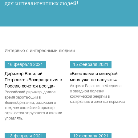
для интеллигентных людей
!
Интервью с интересными людьми
16 февраля 2021
15 февраля 2021
Дирижер Василий
«Блестками и мишурой
Петренко: «Возвращаться в
меня уже не напугать»
Россию хочется всегда»
Актриса Валентина Мазунина —
о звездной болезни,
Российский дирижер, долгое
космической энергии в
время работающий в
кастрюльке и зеленых пермяках
Великобритании, рассказал о
том, чем английский оркестр
отличается от русского и как ими
управлять.
13 февраля 2021
12 февраля 2021