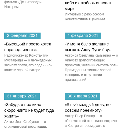
фильма «День города».
либо их любовь спасает
Интервью
мир»
Интервью с режиссёром
Константином Щёкиным
2 февраля 2021
1 февраля 2021
«Высоцкий просто хотел
«У меня было желание
справедливости»
сыграть Аллу Пугачёву»
Радиоинженер Константин
Актриса Светлана Камынина — о
Мустафиди — о легендарных
минусах долгоиграющих
записях поэта, его подлинной
проектов, желании сыграть роль
колее и черной гитаре
Примадонны, типаже зрелой
женщины и отсутствии
приглашений
31 января 2021
30 января 2021
«Забудьте про кино —
«Я пью каждый день, но
скоро никто не будет туда
совсем понемногу»
ходить»
Актер Пьер Ришар — о
сближающей силе вина, встрече
Актер Иван Стебунов — о
с Кастро и новом дуэте с
стриминговой революции,