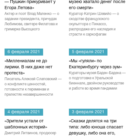
— Пушкин прикуривает у
музею хватало денег после
Егора Летова»
его смерти»
Актер и поэт Влад Маленко — о
Куратор Катрин Шевийо — о
задании президента, причудах
сходстве французского
Любимова, свитере Филатова и
скульптора с Пикассо,
гримерке Высоцкого
распродаже его наследия и
страсти к саркофагам
6 февраля 2021
5 февраля 2021
«Миллениалам не до
«Мы «гуляли» по
лирики. В них даже нет
Екатеринбургу через зум»
протеста»
Кураторы музея Баден-Бадена —
о подготовке к Уральской
Писатель Алексей Слаповский —
биеннале, двойном руководстве
о конфликте ценностей,
и работе во время пандемии
готовности к переменам и
прелестях незавершенности
4 февраля 2021
3 февраля 2021
«Зрители устали от
«Сказки делятся на три
шаблонных историй»
типа: либо юноша спасает
Дмитрий Литвинов, продюсер
девушку, либо она его,