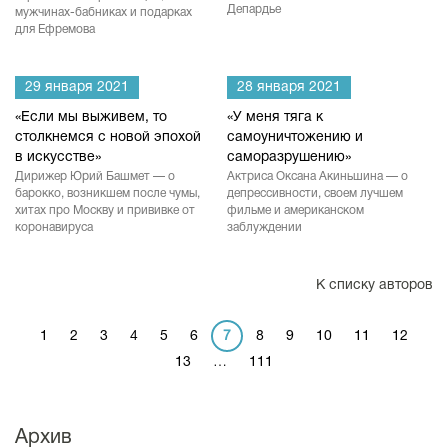
Депардье
мужчинах-бабниках и подарках
для Ефремова
29 января 2021
28 января 2021
«Если мы выживем, то
«У меня тяга к
столкнемся с новой эпохой
самоуничтожению и
в искусстве»
саморазрушению»
Дирижер Юрий Башмет — о
Актриса Оксана Акиньшина — о
барокко, возникшем после чумы,
депрессивности, своем лучшем
хитах про Москву и прививке от
фильме и американском
коронавируса
заблуждении
К списку авторов
1
2
3
4
5
6
7
8
9
10
11
12
13
…
111
Архив