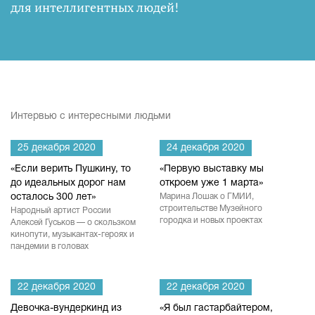
для интеллигентных людей
!
Интервью с интересными людьми
25 декабря 2020
24 декабря 2020
«Если верить Пушкину, то
«Первую выставку мы
до идеальных дорог нам
откроем уже 1 марта»
осталось 300 лет»
Марина Лошак о ГМИИ,
строительстве Музейного
Народный артист России
городка и новых проектах
Алексей Гуськов — о скользком
кинопути, музыкантах-героях и
пандемии в головах
22 декабря 2020
22 декабря 2020
Девочка-вундеркинд из
«Я был гастарбайтером,