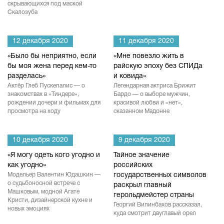
скрывающихся под маской
Скалозуба
12 декабря 2020
11 декабря 2020
«Было бы неприятно, если
«Мне повезло жить в
бы моя жена перед кем-то
райскую эпоху без СПИДа
разделась»
и ковида»
Актёр Глеб Пускепалис — о
Легендарная актриса Брижит
знакомствах в «Тиндере»,
Бардо — о выборе мужчин,
рождении дочери и фильмах для
красивой любви и «нет»,
просмотра на ходу
сказанном Мадонне
10 декабря 2020
9 декабря 2020
«Я могу одеть кого угодно и
Тайное значение
как угодно»
российских
Модельер Валентин Юдашкин —
государственных символов
о судьбоносной встрече с
раскрыл главный
Машковым, модной Агате
герольдмейстер страны
Кристи, дизайнерской кухне и
Георгий Вилинбахов рассказал,
новых эмоциях
куда смотрит двуглавый орел