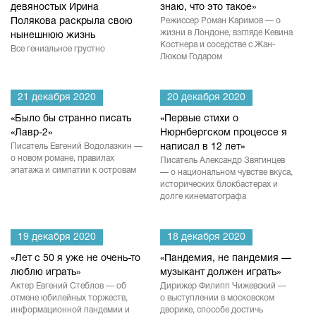
девяностых Ирина
знаю, что это такое»
Полякова раскрыла свою
Режиссер Роман Каримов — о
жизни в Лондоне, взгляде Кевина
нынешнюю жизнь
Костнера и соседстве с Жан-
Все гениальное грустно
Люком Годаром
21 декабря 2020
20 декабря 2020
«Было бы странно писать
«Первые стихи о
«Лавр-2»
Нюрнбергском процессе я
Писатель Евгений Водолазкин —
написал в 12 лет»
о новом романе, правилах
Писатель Александр Звягинцев
эпатажа и симпатии к островам
— о национальном чувстве вкуса,
исторических блокбастерах и
долге кинематографа
19 декабря 2020
18 декабря 2020
«Лет с 50 я уже не очень-то
«Пандемия, не пандемия —
люблю играть»
музыкант должен играть»
Актер Евгений Стеблов — об
Дирижер Филипп Чижевский —
отмене юбилейных торжеств,
о выступлении в московском
информационной пандемии и
дворике, способе достичь