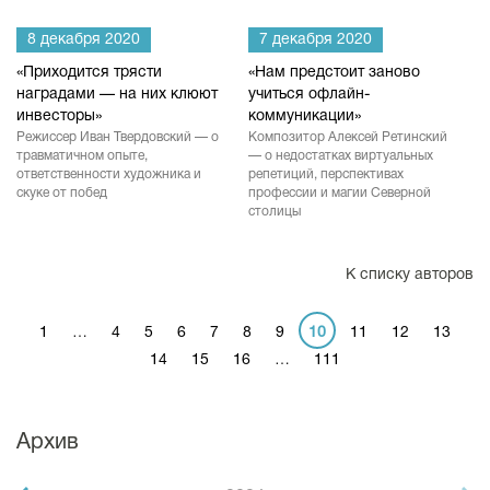
8 декабря 2020
7 декабря 2020
«Приходится трясти
«Нам предстоит заново
наградами — на них клюют
учиться офлайн-
инвесторы»
коммуникации»
Режиссер Иван Твердовский — о
Композитор Алексей Ретинский
травматичном опыте,
— о недостатках виртуальных
ответственности художника и
репетиций, перспективах
скуке от побед
профессии и магии Северной
столицы
К списку авторов
1
…
4
5
6
7
8
9
10
11
12
13
14
15
16
…
111
Архив