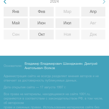
2024
Янв
Фев
Мар
Апр
Май
Июн
Июл
Авг
Сен
Окт
Ноя
Дек
Владимир Владимирович Шахиджанян
,
Дмитрий
Основатели:
Анатольевич Волков
Администрация сайта не всегда разделяет мнения авторов и не
отвечает за достоверность публикуемых данных.
Дата открытия сайта — 17 августа 1997 г.
Все права на материалы, находящиемся на сайте 1001.ru,
охраняются в соответствии с законодательством РФ, в том числе,
об авторском
праве и смежных правах. Использование материалов сайте без