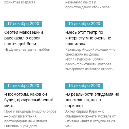
принятии возраста
неземного кайфа и
происхождении своих усов
17 декабря 2020
15 декабря 2020
Сергей Маковецкий
«Весь этот театр по
рассказал о своей
интернету мне очень не
настоящей боли
нравится»
«В Думе у театра нет лобби»
Режиссер Андрий Жолдак — о
спектаклях по Zoom,
«голливудском» Золя и
бесконфликтности, которая
выпаривает из театра страсть
14 декабря 2020
13 декабря 2020
«Посмотрим, каков он
«В реальности эпидемия не
будет, прекрасный новый
так страшна, как в
мир»
сериале»
Поэт и писатель Тимур Кибиров
Актер Кирилл Кяро — о
— о кризисе чтения,
сбывшемся сюжете, похвале от
постмодернизме «Евгения
Стивена Кинга и отпуске за 20
Онегина» и рыцарях,
млн