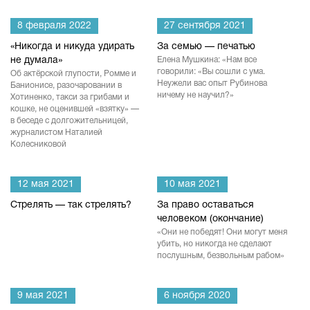
8 февраля 2022
27 сентября 2021
«Никогда и никуда удирать
За семью — печатью
не думала»
Елена Мушкина: «Нам все
говорили: «Вы сошли с ума.
Об актёрской глупости, Ромме и
Неужели вас опыт Рубинова
Банионисе, разочаровании в
ничему не научил?»
Хотиненко, такси за грибами и
кошке, не оценившей «взятку» —
в беседе с долгожительницей,
журналистом Наталией
Колесниковой
12 мая 2021
10 мая 2021
Стрелять — так стрелять?
За право оставаться
человеком (окончание)
«Они не победят! Они могут меня
убить, но никогда не сделают
послушным, безвольным рабом»
9 мая 2021
6 ноября 2020