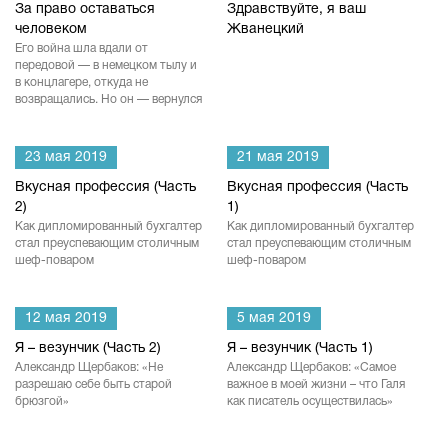
За право оставаться
Здравствуйте, я ваш
человеком
Жванецкий
Его война шла вдали от
передовой — в немецком тылу и
в концлагере, откуда не
возвращались. Но он — вернулся
23 мая 2019
21 мая 2019
Вкусная профессия (Часть
Вкусная профессия (Часть
2)
1)
Как дипломированный бухгалтер
Как дипломированный бухгалтер
стал преуспевающим столичным
стал преуспевающим столичным
шеф-поваром
шеф-поваром
12 мая 2019
5 мая 2019
Я – везунчик (Часть 2)
Я – везунчик (Часть 1)
Александр Щербаков: «Не
Александр Щербаков: «Самое
разрешаю себе быть старой
важное в моей жизни – что Галя
брюзгой»
как писатель осуществилась»