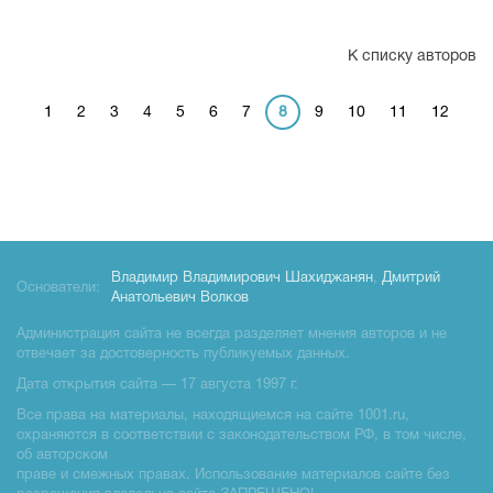
К списку авторов
1
2
3
4
5
6
7
8
9
10
11
12
Владимир Владимирович Шахиджанян
,
Дмитрий
Основатели:
Анатольевич Волков
Администрация сайта не всегда разделяет мнения авторов и не
отвечает за достоверность публикуемых данных.
Дата открытия сайта — 17 августа 1997 г.
Все права на материалы, находящиемся на сайте 1001.ru,
охраняются в соответствии с законодательством РФ, в том числе,
об авторском
праве и смежных правах. Использование материалов сайте без