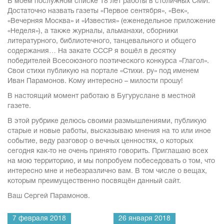
В моём послужном списке 18 лет работы в столичных СМИ.
Достаточно назвать газеты «Первое сентября», «Век»,
«Вечерняя Москва» и «Известия» (еженедельное приложение
«Неделя»), а также журналы, альманахи, сборники
литературного, библиотечного, танцевального и общего
содержания… На закате СССР я вошёл в десятку
победителей Всесоюзного поэтического конкурса «Глагол».
Свои стихи публикую на портале «Стихи. ру» под именем
Иван Парамонов. Кому интересно – милости прошу!
В настоящий момент работаю в Бугуруслане в местной
газете.
В этой рубрике делюсь своими размышлениями, публикую
старые и новые работы, высказываю мнения на то или иное
событие, веду разговор о вечных ценностях, о которых
сегодня как-то не очень принято говорить. Приглашаю всех
на мою территорию, и мы попробуем побеседовать о том, что
интересно мне и небезразлично вам. В том числе о вещах,
которым преимущественно посвящён данный сайт.
Ваш Сергей Парамонов.
7 февраля 2018
26 января 2018