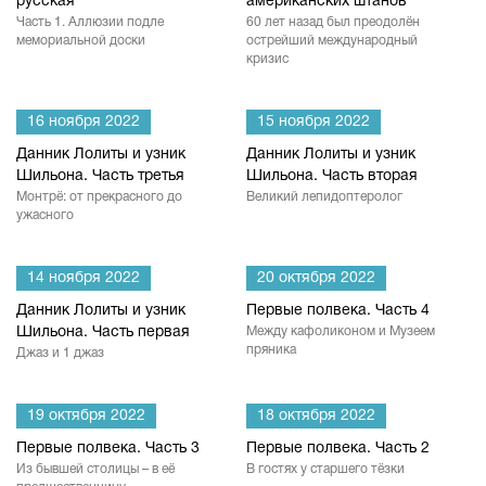
русская
американских штанов
Часть 1. Аллюзии подле
60 лет назад был преодолён
мемориальной доски
острейший международный
кризис
16 ноября 2022
15 ноября 2022
Данник Лолиты и узник
Данник Лолиты и узник
Шильона. Часть третья
Шильона. Часть вторая
Монтрё: от прекрасного до
Великий лепидоптеролог
ужасного
14 ноября 2022
20 октября 2022
Данник Лолиты и узник
Первые полвека. Часть 4
Шильона. Часть первая
Между кафоликоном и Музеем
пряника
Джаз и 1 джаз
19 октября 2022
18 октября 2022
Первые полвека. Часть 3
Первые полвека. Часть 2
Из бывшей столицы – в её
В гостях у старшего тёзки