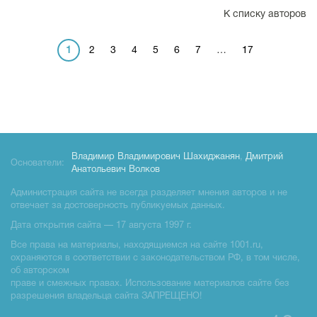
К списку авторов
1
2
3
4
5
6
7
…
17
Владимир Владимирович Шахиджанян
,
Дмитрий
Основатели:
Анатольевич Волков
Администрация сайта не всегда разделяет мнения авторов и не
отвечает за достоверность публикуемых данных.
Дата открытия сайта — 17 августа 1997 г.
Все права на материалы, находящиемся на сайте 1001.ru,
охраняются в соответствии с законодательством РФ, в том числе,
об авторском
праве и смежных правах. Использование материалов сайте без
разрешения владельца сайта ЗАПРЕЩЕНО!