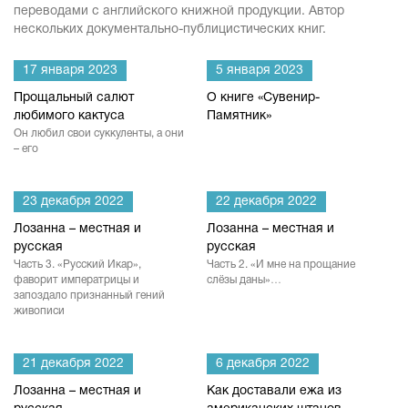
переводами с английского книжной продукции. Автор
нескольких документально-публицистических книг.
17 января 2023
5 января 2023
Прощальный салют
О книге «Сувенир-
любимого кактуса
Памятник»
Он любил свои суккуленты, а они
– его
23 декабря 2022
22 декабря 2022
Лозанна – местная и
Лозанна – местная и
русская
русская
Часть 3. «Русский Икар»,
Часть 2. «И мне на прощание
фаворит императрицы и
слёзы даны»…
запоздало признанный гений
живописи
21 декабря 2022
6 декабря 2022
Лозанна – местная и
Как доставали ежа из