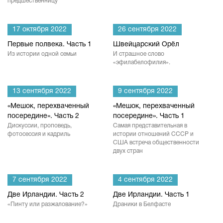
предшественницу
17 октября 2022
26 сентября 2022
Первые полвека. Часть 1
Швейцарский Орёл
Из истории одной семьи
И страшное слово
«эфилабелофилия».
13 сентября 2022
9 сентября 2022
«Мешок, перехваченный
«Мешок, перехваченный
посередине». Часть 2
посередине». Часть 1
Дискуссии, проповедь,
Самая представительная в
фотосессия и кадриль
истории отношений СССР и
США встреча общественности
двух стран
7 сентября 2022
4 сентября 2022
Две Ирландии. Часть 2
Две Ирландии. Часть 1
«Пинту или разжалование?»
Драники в Белфасте