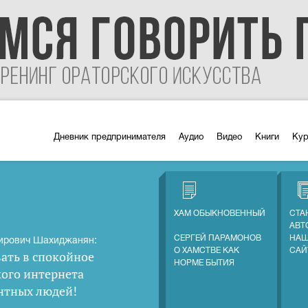
Дневник предпринимателя
Аудио
Видео
Книги
Ку
ХАМ ОБЫКНОВЕННЫЙ
СТА
АВТ
СЕРГЕЙ ПАРАМОНОВ
НАШ
ирович Шахиджанян:
О ХАМСТВЕ КАК
САЙ
ать в спокойное
НОРМЕ БЫТИЯ
кого интернета
нтных людей
!