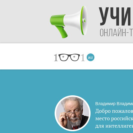
Владимир Владим
Добро пожалов
место российс
для интеллиге