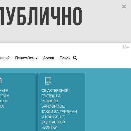
18+
ришь?
Почитайте
Архив
Поиск
НЬТЕ
ОБ АКТЁРСКОЙ
ОРОМ
ГЛУПОСТИ,
ЕГО
РОММЕ И
ТА
БАНИОНИСЕ,
ТАКСИ ЗА ГРИБАМИ
И КОШКЕ, НЕ
ОЦЕНИВШЕЙ
«ВЗЯТКУ»